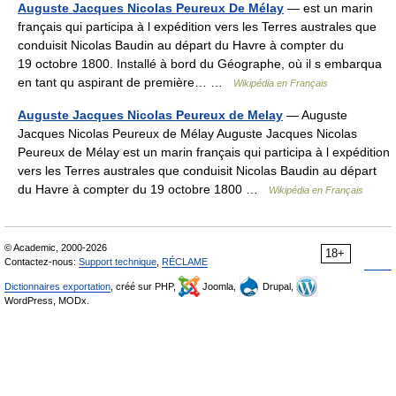
Auguste Jacques Nicolas Peureux De Mélay
— est un marin
français qui participa à l expédition vers les Terres australes que
conduisit Nicolas Baudin au départ du Havre à compter du
19 octobre 1800. Installé à bord du Géographe, où il s embarqua
en tant qu aspirant de première… …
Wikipédia en Français
Auguste Jacques Nicolas Peureux de Melay
— Auguste
Jacques Nicolas Peureux de Mélay Auguste Jacques Nicolas
Peureux de Mélay est un marin français qui participa à l expédition
vers les Terres australes que conduisit Nicolas Baudin au départ
du Havre à compter du 19 octobre 1800 …
Wikipédia en Français
© Academic, 2000-2026
18+
Contactez-nous:
Support technique
,
RÉCLAME
Dictionnaires exportation
, créé sur PHP,
Joomla,
Drupal,
WordPress, MODx.