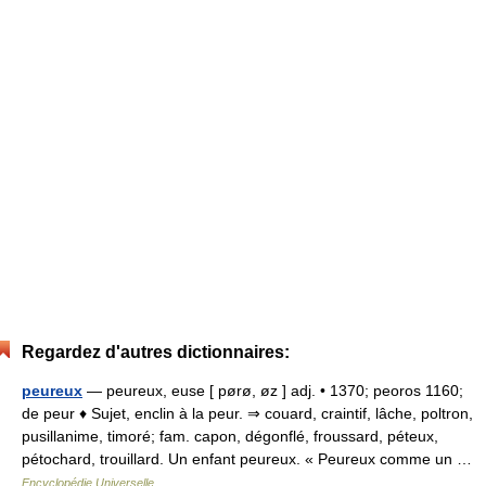
Regardez d'autres dictionnaires:
peureux
— peureux, euse [ pørø, øz ] adj. • 1370; peoros 1160;
de peur ♦ Sujet, enclin à la peur. ⇒ couard, craintif, lâche, poltron,
pusillanime, timoré; fam. capon, dégonflé, froussard, péteux,
pétochard, trouillard. Un enfant peureux. « Peureux comme un …
Encyclopédie Universelle