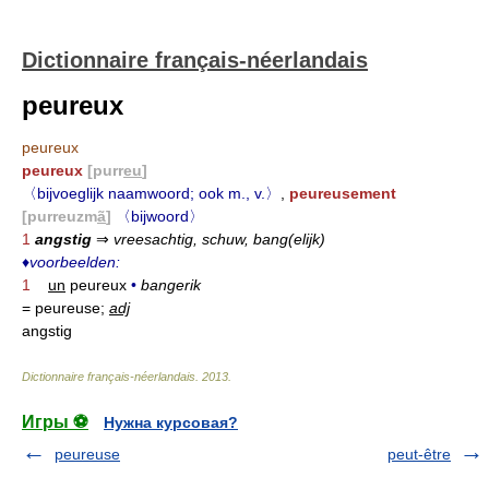
Dictionnaire français-néerlandais
peureux
peureux
peureux
[purr
eu
]
〈bijvoeglijk naamwoord; ook m., v.〉
,
peureusement
[purreuzm
ã
]
〈bijwoord〉
1
angstig
⇒
vreesachtig, schuw, bang(elijk)
♦
voorbeelden:
1
un
peureux
•
bangerik
= peureuse;
adj
angstig
Dictionnaire français-néerlandais
.
2013
.
Игры ⚽
Нужна курсовая?
peureuse
peut-être