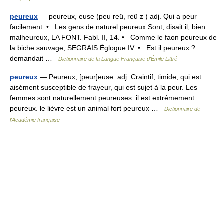
peureux
— peureux, euse (peu reû, reû z ) adj. Qui a peur
facilement. • Les gens de naturel peureux Sont, disait il, bien
malheureux, LA FONT. Fabl. II, 14. • Comme le faon peureux de
la biche sauvage, SEGRAIS Églogue IV. • Est il peureux ?
demandait …
Dictionnaire de la Langue Française d'Émile Littré
peureux
— Peureux, [peur]euse. adj. Craintif, timide, qui est
aisément susceptible de frayeur, qui est sujet à la peur. Les
femmes sont naturellement peureuses. il est extrémement
peureux. le liévre est un animal fort peureux …
Dictionnaire de
l'Académie française