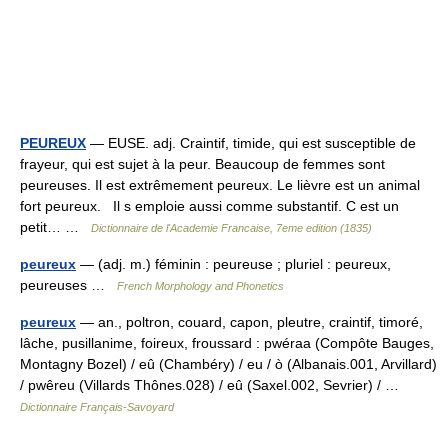
PEUREUX
— EUSE. adj. Craintif, timide, qui est susceptible de
frayeur, qui est sujet à la peur. Beaucoup de femmes sont
peureuses. Il est extrêmement peureux. Le lièvre est un animal
fort peureux. Il s emploie aussi comme substantif. C est un
petit… …
Dictionnaire de l'Academie Francaise, 7eme edition (1835)
peureux
— (adj. m.) féminin : peureuse ; pluriel : peureux,
peureuses …
French Morphology and Phonetics
peureux
— an., poltron, couard, capon, pleutre, craintif, timoré,
lâche, pusillanime, foireux, froussard : pwéraa (Compôte Bauges,
Montagny Bozel) / eû (Chambéry) / eu / ò (Albanais.001, Arvillard)
/ pwêreu (Villards Thônes.028) / eû (Saxel.002, Sevrier) / …
Dictionnaire Français-Savoyard