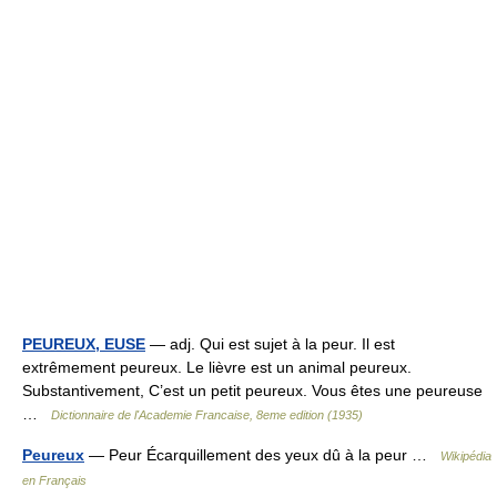
PEUREUX, EUSE
— adj. Qui est sujet à la peur. Il est
extrêmement peureux. Le lièvre est un animal peureux.
Substantivement, C’est un petit peureux. Vous êtes une peureuse
…
Dictionnaire de l'Academie Francaise, 8eme edition (1935)
Peureux
— Peur Écarquillement des yeux dû à la peur …
Wikipédia
en Français